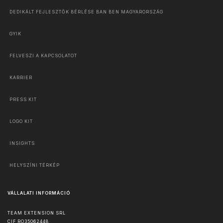
DEDIKÁLT FEJLESZTŐK BÉRLÉSE BAN BEN MAGYARORSZÁG
GYIK
FELVESZI A KAPCSOLATOT
KARRIER
PRESS KIT
LOGO KIT
INSIGHTS
HELYSZÍNI TÉRKÉP
VÁLLALATI INFORMÁCIÓ
TEAM EXTENSION SRL
CIF RO35062448