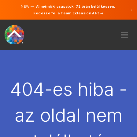
NEW —
AI mérnöki csapatok, 72 órán belül készen.
×
Fedezze fel a Team Extension AI-t →
Magyar
Angol
RÓLUNK
SZAKVÉLEMÉNY
HOGYAN MŰKÖDIK?
KARRIER
404-es hiba -
BÉREL
MAGYARORSZÁG
az oldal nem
HU
FOGJ NEKI