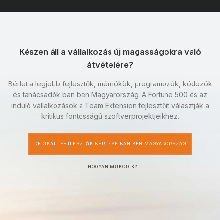
Készen áll a vállalkozás új magasságokra való
átvételére?
Bérlet a legjobb fejlesztők, mérnökök, programozók, kódozók
és tanácsadók ban ben Magyarország. A Fortune 500 és az
induló vállalkozások a Team Extension fejlesztőit választják a
kritikus fontosságú szoftverprojektjeikhez.
DEDIKÁLT FEJLESZTŐK BÉRLÉSE BAN BEN MAGYARORSZÁG
HOGYAN MŰKÖDIK?