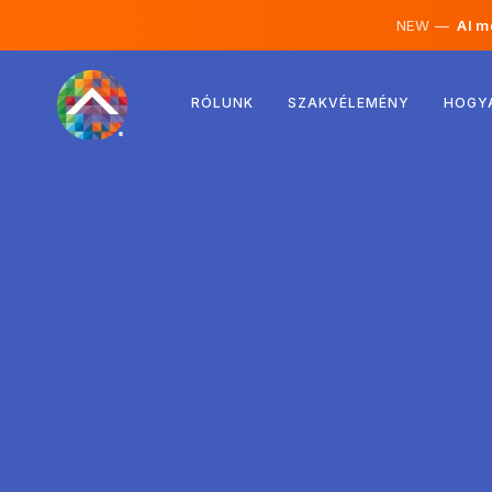
NEW —
AI mé
Ausztria
RÓLUNK
SZAKVÉLEMÉNY
HOGY
Finnország
Izland
Luxemburg
Svédország
Egyesült Királyság
Albánia
Csehország
Magyarország
Észak-Macedónia