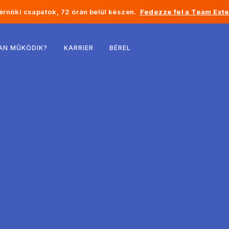
rnöki csapatok, 72 órán belül készen.
Fedezze fel a Team Exte
Belgium
AN MŰKÖDIK?
KARRIER
BÉREL
Franciaország
Írország
Hollandia
Svájc
Egyesült Államok
Bosznia-Hercegovina
Észtország
Lettország
Moldova