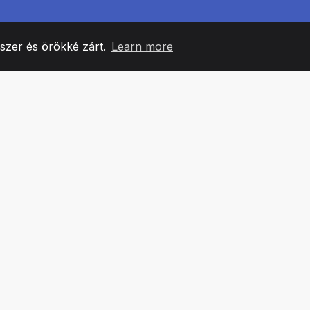
yszer és örökké zárt.
Learn more
60
+36
7
CSAPATTAGOK
COUNTRIES
IRODÁ