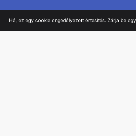
Hé, ez egy cookie engedélyezett értesítés. Zárja be eg
2008
+
ESTABLISHED
SZENVEDÉLYES 