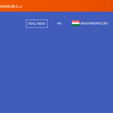
nsion AI-t →
×
Magyar
Kanada
Angol
HU
MAGYARORSZÁG
FOGJ NEKI
Németország
Liechtenstein
Norvégia
Japán
Bulgária
Horvátország
Litvánia
Montenegró