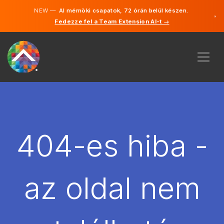
NEW —
AI mérnöki csapatok, 72 órán belül készen.
×
Fedezze fel a Team Extension AI-t →
Magyar
Angol
RÓLUNK
SZAKVÉLEMÉNY
HOGYAN MŰKÖDIK?
KARRIER
404-es hiba -
BÉREL
MAGYARORSZÁG
az oldal nem
HU
FOGJ NEKI