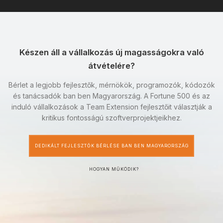
Készen áll a vállalkozás új magasságokra való
átvételére?
Bérlet a legjobb fejlesztők, mérnökök, programozók, kódozók
és tanácsadók ban ben Magyarország. A Fortune 500 és az
induló vállalkozások a Team Extension fejlesztőit választják a
kritikus fontosságú szoftverprojektjeikhez.
DEDIKÁLT FEJLESZTŐK BÉRLÉSE BAN BEN MAGYARORSZÁG
HOGYAN MŰKÖDIK?