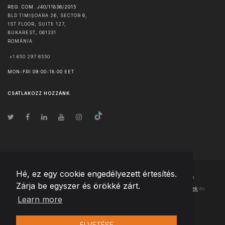
REG. COM. J40/11836/2015
BLD TIMIȘOARA 26, SECTOR 6,
1ST FLOOR, SUITE 127,
BUKAREST
,
061331
ROMÁNIA
+1 650 297 6550
MON-FRI 09:00-18:00 EET
CSATLAKOZZ HOZZÁNK
Hé, ez egy cookie engedélyezett értesítés.
© Szerzői jog
2026
Team Extension Hungary
- Minden jog fenntartva
Zárja be egyszer és örökké zárt.
Changelog
● Ezen webhely használatával elfogadja
Használati feltételek
és
Learn more
Adatvédelmi irányelveinket
ELVETÉSE