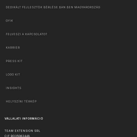
DEDIKÁLT FEJLESZTŐK BÉRLÉSE BAN BEN MAGYARORSZÁG
GYIK
FELVESZI A KAPCSOLATOT
KARRIER
PRESS KIT
LOGO KIT
INSIGHTS
HELYSZÍNI TÉRKÉP
VÁLLALATI INFORMÁCIÓ
TEAM EXTENSION SRL
CIF RO35062448