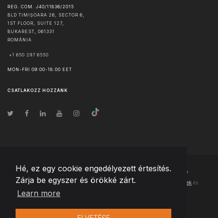
REG. COM. J40/11836/2015
BLD TIMIȘOARA 26, SECTOR 6,
1ST FLOOR, SUITE 127,
BUKAREST
,
061331
ROMÁNIA
+1 650 297 6550
MON-FRI 09:00-18:00 EET
CSATLAKOZZ HOZZÁNK
Hé, ez egy cookie engedélyezett értesítés.
© Szerzői jog
2026
Team Extension Hungary
- Minden jog fenntartva
Zárja be egyszer és örökké zárt.
Changelog
● Ezen webhely használatával elfogadja
Használati feltételek
és
Learn more
Adatvédelmi irányelveinket
ELVETÉSE