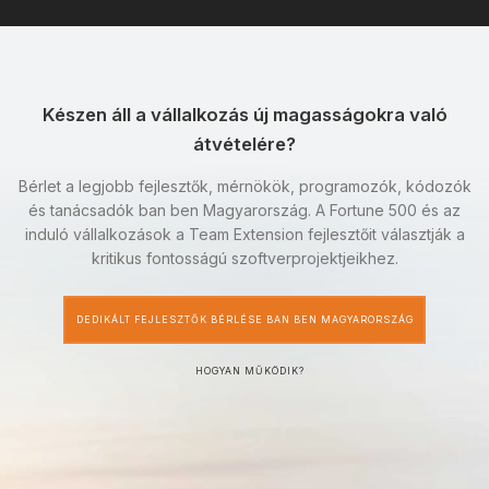
Készen áll a vállalkozás új magasságokra való
átvételére?
Bérlet a legjobb fejlesztők, mérnökök, programozók, kódozók
és tanácsadók ban ben Magyarország. A Fortune 500 és az
induló vállalkozások a Team Extension fejlesztőit választják a
kritikus fontosságú szoftverprojektjeikhez.
DEDIKÁLT FEJLESZTŐK BÉRLÉSE BAN BEN MAGYARORSZÁG
HOGYAN MŰKÖDIK?