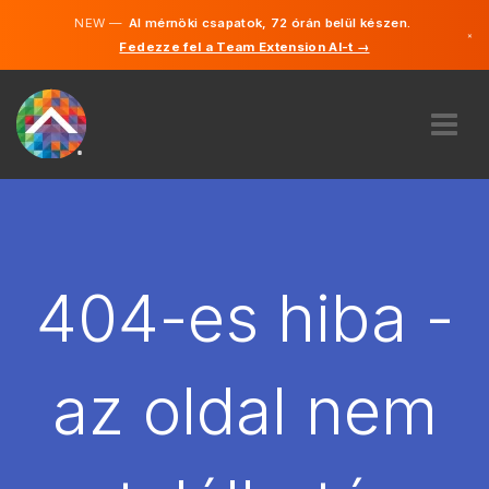
NEW —
AI mérnöki csapatok, 72 órán belül készen.
×
Fedezze fel a Team Extension AI-t →
Magyar
Angol
RÓLUNK
SZAKVÉLEMÉNY
HOGYAN MŰKÖDIK?
KARRIER
404-es hiba -
BÉREL
MAGYARORSZÁG
az oldal nem
HU
FOGJ NEKI