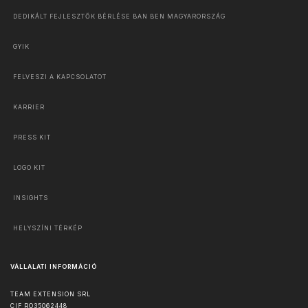
DEDIKÁLT FEJLESZTŐK BÉRLÉSE BAN BEN MAGYARORSZÁG
GYIK
FELVESZI A KAPCSOLATOT
KARRIER
PRESS KIT
LOGO KIT
INSIGHTS
HELYSZÍNI TÉRKÉP
VÁLLALATI INFORMÁCIÓ
TEAM EXTENSION SRL
CIF RO35062448