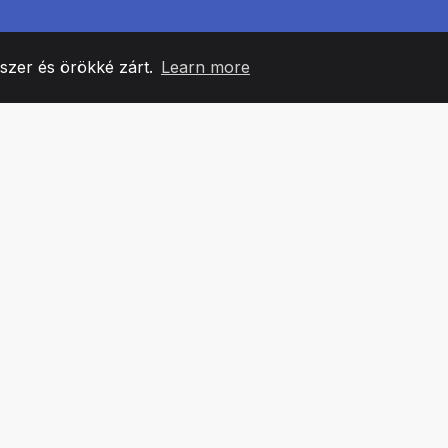
yszer és örökké zárt.
Learn more
60
+36
7
CSAPATTAGOK
COUNTRIES
IRODÁ