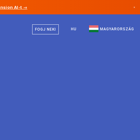
nsion AI-t →
×
Magyar
Kanada
Angol
HU
MAGYARORSZÁG
FOGJ NEKI
Németország
Liechtenstein
Norvégia
Japán
Bulgária
Horvátország
Litvánia
Montenegró