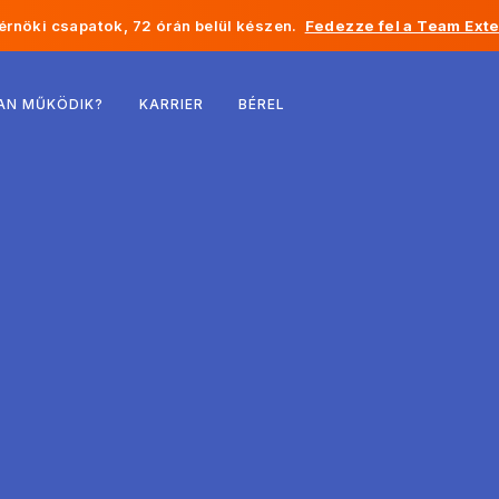
rnöki csapatok, 72 órán belül készen.
Fedezze fel a Team Exte
Belgium
AN MŰKÖDIK?
KARRIER
BÉREL
Franciaország
Írország
Hollandia
Svájc
Egyesült Államok
Bosznia-Hercegovina
Észtország
Lettország
Moldova