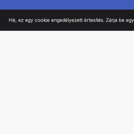
Hé, ez egy cookie engedélyezett értesítés. Zárja be eg
2008
+
ESTABLISHED
SZENVEDÉLYES 