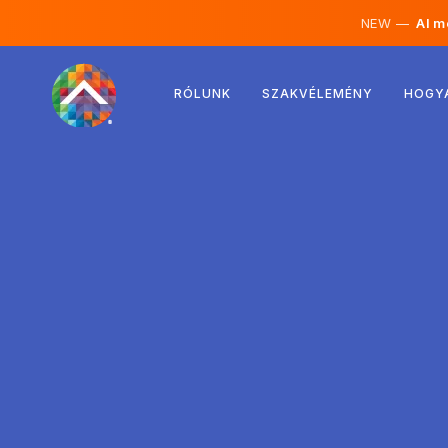
NEW —
AI mé
Ausztria
RÓLUNK
SZAKVÉLEMÉNY
HOGY
Finnország
Izland
Luxemburg
Svédország
Egyesült Királyság
Albánia
Csehország
Magyarország
Észak-Macedónia