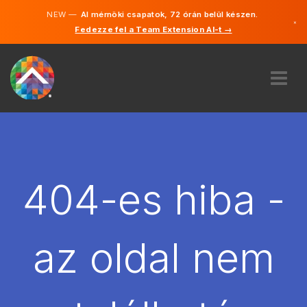
NEW —
AI mérnöki csapatok, 72 órán belül készen.
×
Fedezze fel a Team Extension AI-t →
Magyar
Angol
RÓLUNK
SZAKVÉLEMÉNY
HOGYAN MŰKÖDIK?
KARRIER
404-es hiba -
BÉREL
MAGYARORSZÁG
az oldal nem
HU
FOGJ NEKI