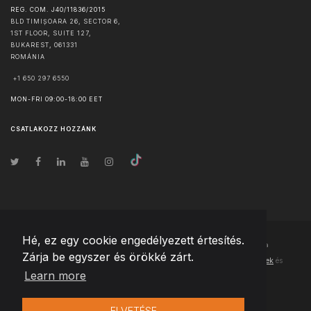
REG. COM. J40/11836/2015
BLD TIMIȘOARA 26, SECTOR 6,
1ST FLOOR, SUITE 127,
BUKAREST
,
061331
ROMÁNIA
+1 650 297 6550
MON-FRI 09:00-18:00 EET
CSATLAKOZZ HOZZÁNK
Hé, ez egy cookie engedélyezett értesítés.
© Szerzői jog
2026
Team Extension Hungary
- Minden jog fenntartva
Zárja be egyszer és örökké zárt.
Changelog
● Ezen webhely használatával elfogadja
Használati feltételek
és
Learn more
Adatvédelmi irányelveinket
ELVETÉSE