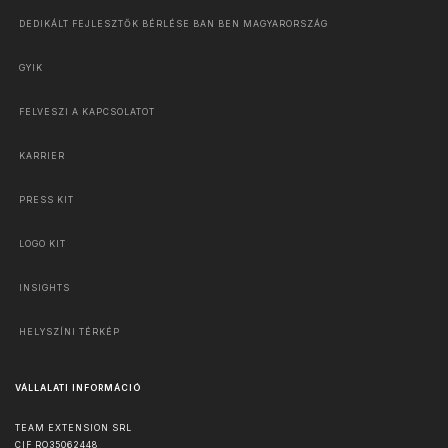
DEDIKÁLT FEJLESZTŐK BÉRLÉSE BAN BEN MAGYARORSZÁG
GYIK
FELVESZI A KAPCSOLATOT
KARRIER
PRESS KIT
LOGO KIT
INSIGHTS
HELYSZÍNI TÉRKÉP
VÁLLALATI INFORMÁCIÓ
TEAM EXTENSION SRL
CIF RO35062448