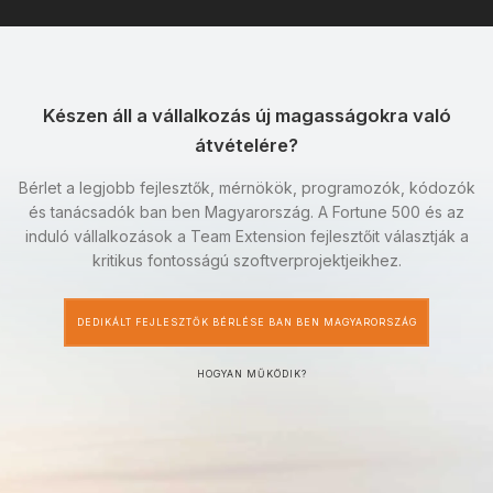
Készen áll a vállalkozás új magasságokra való
átvételére?
Bérlet a legjobb fejlesztők, mérnökök, programozók, kódozók
és tanácsadók ban ben Magyarország. A Fortune 500 és az
induló vállalkozások a Team Extension fejlesztőit választják a
kritikus fontosságú szoftverprojektjeikhez.
DEDIKÁLT FEJLESZTŐK BÉRLÉSE BAN BEN MAGYARORSZÁG
HOGYAN MŰKÖDIK?