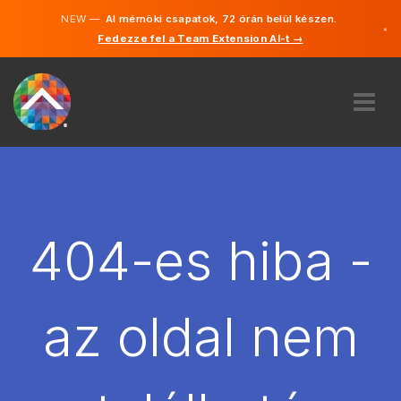
NEW —
AI mérnöki csapatok, 72 órán belül készen.
×
Fedezze fel a Team Extension AI-t →
Magyar
Angol
RÓLUNK
SZAKVÉLEMÉNY
HOGYAN MŰKÖDIK?
KARRIER
404-es hiba -
BÉREL
MAGYARORSZÁG
az oldal nem
HU
FOGJ NEKI