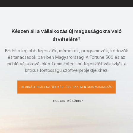
Készen áll a vállalkozás új magasságokra való
átvételére?
Bérlet a legjobb fejlesztők, mérnökök, programozók, kódozók
és tanácsadók ban ben Magyarország. A Fortune 500 és az
induló vállalkozások a Team Extension fejlesztőit választják a
kritikus fontosságú szoftverprojektjeikhez.
DEDIKÁLT FEJLESZTŐK BÉRLÉSE BAN BEN MAGYARORSZÁG
HOGYAN MŰKÖDIK?