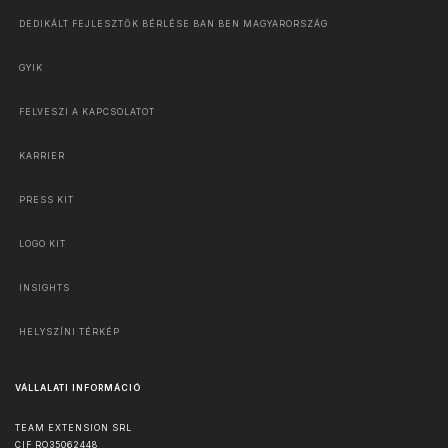
DEDIKÁLT FEJLESZTŐK BÉRLÉSE BAN BEN MAGYARORSZÁG
GYIK
FELVESZI A KAPCSOLATOT
KARRIER
PRESS KIT
LOGO KIT
INSIGHTS
HELYSZÍNI TÉRKÉP
VÁLLALATI INFORMÁCIÓ
TEAM EXTENSION SRL
CIF RO35062448