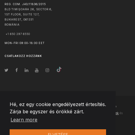
REG. COM. J40/11836/2015
BLD TIMIȘOARA 26, SECTOR 6,
1ST FLOOR, SUITE 127,
BUKAREST
,
061331
ROMÁNIA
+1 650 297 6550
MON-FRI 09:00-18:00 EET
CSATLAKOZZ HOZZÁNK
Hé, ez egy cookie engedélyezett értesítés.
© Szerzői jog
2026
Team Extension Hungary
- Minden jog fenntartva
Zárja be egyszer és örökké zárt.
Changelog
● Ezen webhely használatával elfogadja
Használati feltételek
és
Learn more
Adatvédelmi irányelveinket
ELVETÉSE