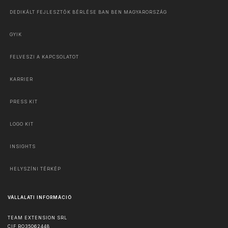
DEDIKÁLT FEJLESZTŐK BÉRLÉSE BAN BEN MAGYARORSZÁG
GYIK
FELVESZI A KAPCSOLATOT
KARRIER
PRESS KIT
LOGO KIT
INSIGHTS
HELYSZÍNI TÉRKÉP
VÁLLALATI INFORMÁCIÓ
TEAM EXTENSION SRL
CIF RO35062448