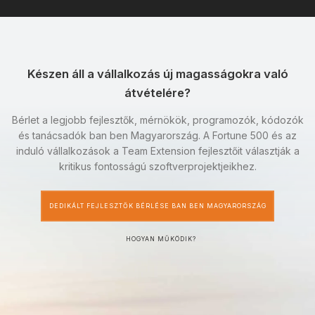
Készen áll a vállalkozás új magasságokra való
átvételére?
Bérlet a legjobb fejlesztők, mérnökök, programozók, kódozók
és tanácsadók ban ben Magyarország. A Fortune 500 és az
induló vállalkozások a Team Extension fejlesztőit választják a
kritikus fontosságú szoftverprojektjeikhez.
DEDIKÁLT FEJLESZTŐK BÉRLÉSE BAN BEN MAGYARORSZÁG
HOGYAN MŰKÖDIK?