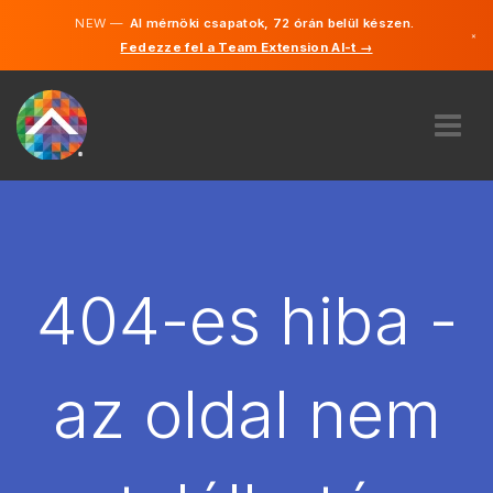
NEW —
AI mérnöki csapatok, 72 órán belül készen.
×
Fedezze fel a Team Extension AI-t →
Magyar
Angol
RÓLUNK
SZAKVÉLEMÉNY
HOGYAN MŰKÖDIK?
KARRIER
404-es hiba -
BÉREL
MAGYARORSZÁG
az oldal nem
HU
FOGJ NEKI