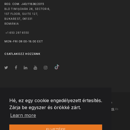
REG. COM. J40/11836/2015
BLD TIMIȘOARA 26, SECTOR 6,
1ST FLOOR, SUITE 127,
BUKAREST
,
061331
ROMÁNIA
+1 650 297 6550
MON-FRI 09:00-18:00 EET
CSATLAKOZZ HOZZÁNK
Hé, ez egy cookie engedélyezett értesítés.
© Szerzői jog
2026
Team Extension Hungary
- Minden jog fenntartva
Zárja be egyszer és örökké zárt.
Changelog
● Ezen webhely használatával elfogadja
Használati feltételek
és
Learn more
Adatvédelmi irányelveinket
ELVETÉSE