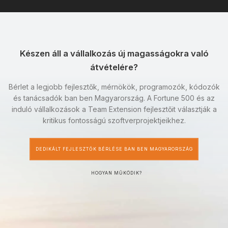
Készen áll a vállalkozás új magasságokra való
átvételére?
Bérlet a legjobb fejlesztők, mérnökök, programozók, kódozók
és tanácsadók ban ben Magyarország. A Fortune 500 és az
induló vállalkozások a Team Extension fejlesztőit választják a
kritikus fontosságú szoftverprojektjeikhez.
DEDIKÁLT FEJLESZTŐK BÉRLÉSE BAN BEN MAGYARORSZÁG
HOGYAN MŰKÖDIK?