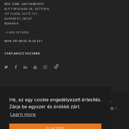
REG. COM. J40/11836/2015
BLD TIMIȘOARA 26, SECTOR 6,
1ST FLOOR, SUITE 127,
BUKAREST
,
061331
ROMÁNIA
+1 650 297 6550
MON-FRI 09:00-18:00 EET
CSATLAKOZZ HOZZÁNK
Hé, ez egy cookie engedélyezett értesítés.
© Szerzői jog
2026
Team Extension Hungary
- Minden jog fenntartva
Zárja be egyszer és örökké zárt.
Changelog
● Ezen webhely használatával elfogadja
Használati feltételek
és
Learn more
Adatvédelmi irányelveinket
ELVETÉSE