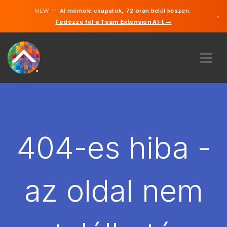
NEW —
AI mérnöki csapatok, 72 órán belül készen.
×
Fedezze fel a Team Extension AI-t →
Magyar
Angol
RÓLUNK
SZAKVÉLEMÉNY
HOGYAN MŰKÖDIK?
KARRIER
404-es hiba -
BÉREL
MAGYARORSZÁG
az oldal nem
HU
FOGJ NEKI