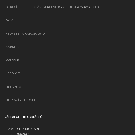
DEDIKÁLT FEJLESZTŐK BÉRLÉSE BAN BEN MAGYARORSZÁG
GYIK
FELVESZI A KAPCSOLATOT
KARRIER
PRESS KIT
LOGO KIT
INSIGHTS
HELYSZÍNI TÉRKÉP
VÁLLALATI INFORMÁCIÓ
TEAM EXTENSION SRL
CIF RO35062448