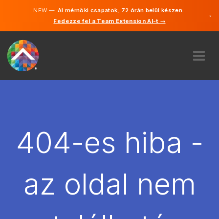
NEW —
AI mérnöki csapatok, 72 órán belül készen.
×
Fedezze fel a Team Extension AI-t →
Magyar
Angol
RÓLUNK
SZAKVÉLEMÉNY
HOGYAN MŰKÖDIK?
KARRIER
404-es hiba -
BÉREL
MAGYARORSZÁG
az oldal nem
HU
FOGJ NEKI