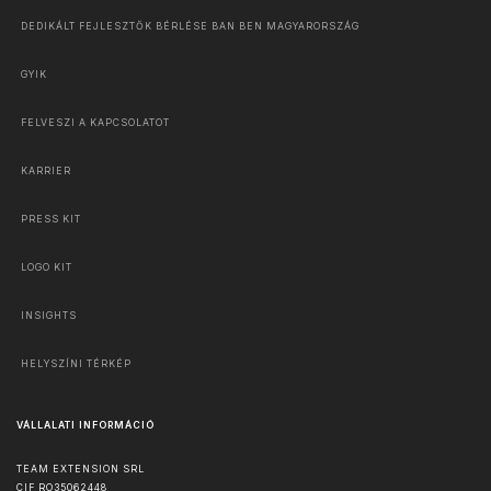
DEDIKÁLT FEJLESZTŐK BÉRLÉSE BAN BEN MAGYARORSZÁG
GYIK
FELVESZI A KAPCSOLATOT
KARRIER
PRESS KIT
LOGO KIT
INSIGHTS
HELYSZÍNI TÉRKÉP
VÁLLALATI INFORMÁCIÓ
TEAM EXTENSION SRL
CIF RO35062448