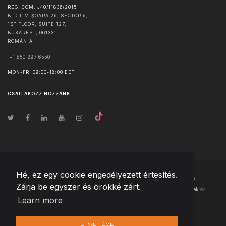
REG. COM. J40/11836/2015
BLD TIMIȘOARA 26, SECTOR 6,
1ST FLOOR, SUITE 127,
BUKAREST
,
061331
ROMÁNIA
+1 650 297 6550
MON-FRI 09:00-18:00 EET
CSATLAKOZZ HOZZÁNK
Hé, ez egy cookie engedélyezett értesítés.
© Szerzői jog
2026
Team Extension Hungary
- Minden jog fenntartva
Zárja be egyszer és örökké zárt.
Changelog
● Ezen webhely használatával elfogadja
Használati feltételek
és
Learn more
Adatvédelmi irányelveinket
ELVETÉSE