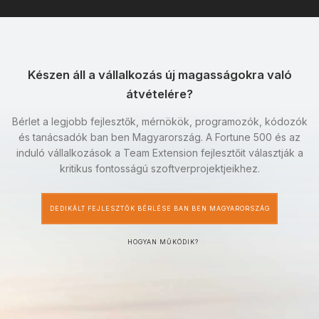
Készen áll a vállalkozás új magasságokra való
átvételére?
Bérlet a legjobb fejlesztők, mérnökök, programozók, kódozók
és tanácsadók ban ben Magyarország. A Fortune 500 és az
induló vállalkozások a Team Extension fejlesztőit választják a
kritikus fontosságú szoftverprojektjeikhez.
DEDIKÁLT FEJLESZTŐK BÉRLÉSE BAN BEN MAGYARORSZÁG
HOGYAN MŰKÖDIK?