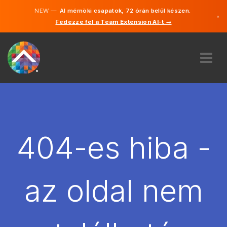
NEW —
AI mérnöki csapatok, 72 órán belül készen.
×
Fedezze fel a Team Extension AI-t →
Magyar
Angol
RÓLUNK
SZAKVÉLEMÉNY
HOGYAN MŰKÖDIK?
KARRIER
404-es hiba -
BÉREL
MAGYARORSZÁG
az oldal nem
HU
FOGJ NEKI