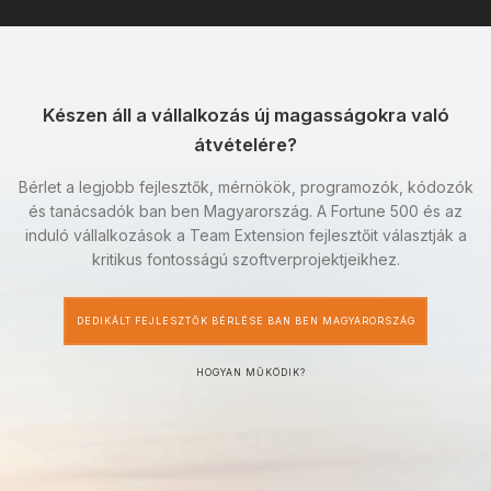
Készen áll a vállalkozás új magasságokra való
átvételére?
Bérlet a legjobb fejlesztők, mérnökök, programozók, kódozók
és tanácsadók ban ben Magyarország. A Fortune 500 és az
induló vállalkozások a Team Extension fejlesztőit választják a
kritikus fontosságú szoftverprojektjeikhez.
DEDIKÁLT FEJLESZTŐK BÉRLÉSE BAN BEN MAGYARORSZÁG
HOGYAN MŰKÖDIK?