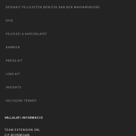
DEDIKÁLT FEJLESZTŐK BÉRLÉSE BAN BEN MAGYARORSZÁG
GYIK
FELVESZI A KAPCSOLATOT
KARRIER
PRESS KIT
LOGO KIT
INSIGHTS
HELYSZÍNI TÉRKÉP
VÁLLALATI INFORMÁCIÓ
TEAM EXTENSION SRL
CIF RO35062448