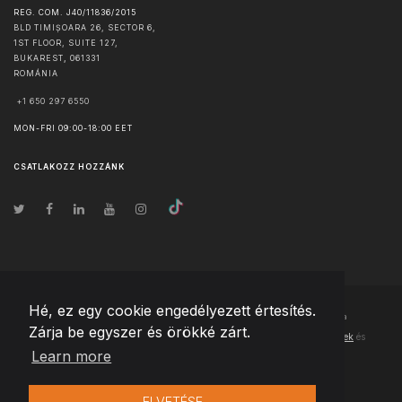
REG. COM. J40/11836/2015
BLD TIMIȘOARA 26, SECTOR 6,
1ST FLOOR, SUITE 127,
BUKAREST
,
061331
ROMÁNIA
+1 650 297 6550
MON-FRI 09:00-18:00 EET
CSATLAKOZZ HOZZÁNK
Hé, ez egy cookie engedélyezett értesítés.
© Szerzői jog
2026
Team Extension Hungary
- Minden jog fenntartva
Zárja be egyszer és örökké zárt.
Changelog
● Ezen webhely használatával elfogadja
Használati feltételek
és
Learn more
Adatvédelmi irányelveinket
ELVETÉSE