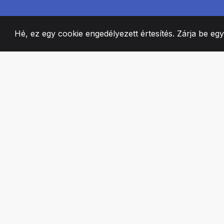
Hé, ez egy cookie engedélyezett értesítés. Zárja be eg
2008
+
ESTABLISHED
SZENVEDÉLYES 