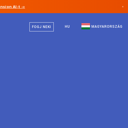
nsion AI-t →
×
Magyar
Kanada
Angol
HU
MAGYARORSZÁG
FOGJ NEKI
Németország
Liechtenstein
Norvégia
Japán
Bulgária
Horvátország
Litvánia
Montenegró