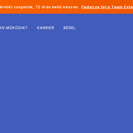
rnöki csapatok, 72 órán belül készen.
Fedezze fel a Team Exte
Belgium
AN MŰKÖDIK?
KARRIER
BÉREL
Franciaország
Írország
Hollandia
Svájc
Egyesült Államok
Bosznia-Hercegovina
Észtország
Lettország
Moldova