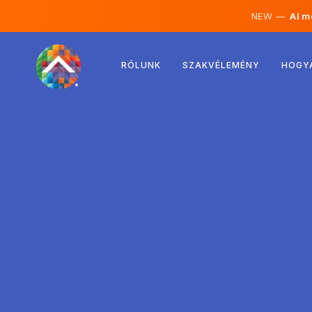
NEW —
AI mé
Ausztria
RÓLUNK
SZAKVÉLEMÉNY
HOGY
Finnország
Izland
Luxemburg
Svédország
Egyesült Királyság
Albánia
Csehország
Magyarország
Észak-Macedónia