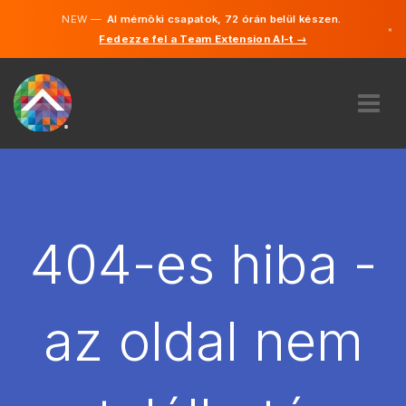
NEW —
AI mérnöki csapatok, 72 órán belül készen.
×
Fedezze fel a Team Extension AI-t →
Magyar
Angol
RÓLUNK
SZAKVÉLEMÉNY
HOGYAN MŰKÖDIK?
KARRIER
404-es hiba -
BÉREL
MAGYARORSZÁG
az oldal nem
HU
FOGJ NEKI