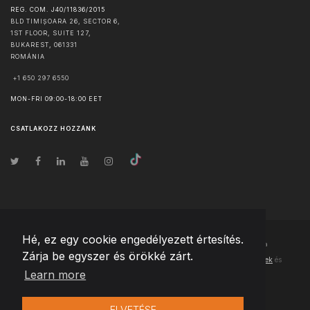
REG. COM. J40/11836/2015
BLD TIMIȘOARA 26, SECTOR 6,
1ST FLOOR, SUITE 127,
BUKAREST
,
061331
ROMÁNIA
+1 650 297 6550
MON-FRI 09:00-18:00 EET
CSATLAKOZZ HOZZÁNK
Hé, ez egy cookie engedélyezett értesítés.
© Szerzői jog
2026
Team Extension Hungary
- Minden jog fenntartva
Zárja be egyszer és örökké zárt.
Changelog
● Ezen webhely használatával elfogadja
Használati feltételek
és
Learn more
Adatvédelmi irányelveinket
ELVETÉSE