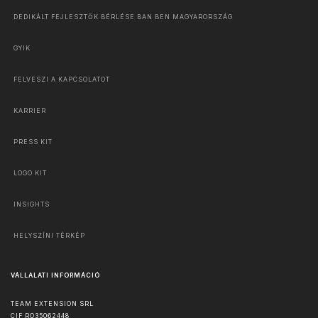
DEDIKÁLT FEJLESZTŐK BÉRLÉSE BAN BEN MAGYARORSZÁG
GYIK
FELVESZI A KAPCSOLATOT
KARRIER
PRESS KIT
LOGO KIT
INSIGHTS
HELYSZÍNI TÉRKÉP
VÁLLALATI INFORMÁCIÓ
TEAM EXTENSION SRL
CIF RO35062448