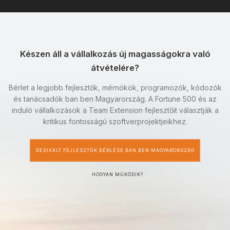
Készen áll a vállalkozás új magasságokra való
átvételére?
Bérlet a legjobb fejlesztők, mérnökök, programozók, kódozók
és tanácsadók ban ben Magyarország. A Fortune 500 és az
induló vállalkozások a Team Extension fejlesztőit választják a
kritikus fontosságú szoftverprojektjeikhez.
DEDIKÁLT FEJLESZTŐK BÉRLÉSE BAN BEN MAGYARORSZÁG
HOGYAN MŰKÖDIK?