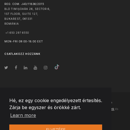
REG. COM. J40/11836/2015
BLD TIMIȘOARA 26, SECTOR 6,
1ST FLOOR, SUITE 127,
BUKAREST
,
061331
ROMÁNIA
+1 650 297 6550
MON-FRI 09:00-18:00 EET
CSATLAKOZZ HOZZÁNK
Hé, ez egy cookie engedélyezett értesítés.
© Szerzői jog
2026
Team Extension Hungary
- Minden jog fenntartva
Zárja be egyszer és örökké zárt.
Changelog
● Ezen webhely használatával elfogadja
Használati feltételek
és
Learn more
Adatvédelmi irányelveinket
ELVETÉSE