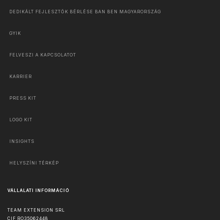
DEDIKÁLT FEJLESZTŐK BÉRLÉSE BAN BEN MAGYARORSZÁG
GYIK
FELVESZI A KAPCSOLATOT
KARRIER
PRESS KIT
LOGO KIT
INSIGHTS
HELYSZÍNI TÉRKÉP
VÁLLALATI INFORMÁCIÓ
TEAM EXTENSION SRL
CIF RO35062448