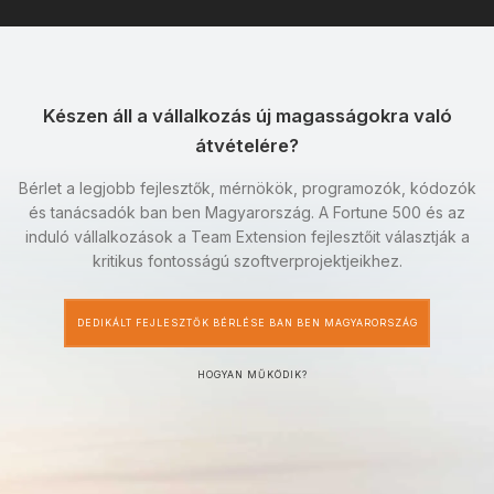
Készen áll a vállalkozás új magasságokra való
átvételére?
Bérlet a legjobb fejlesztők, mérnökök, programozók, kódozók
és tanácsadók ban ben Magyarország. A Fortune 500 és az
induló vállalkozások a Team Extension fejlesztőit választják a
kritikus fontosságú szoftverprojektjeikhez.
DEDIKÁLT FEJLESZTŐK BÉRLÉSE BAN BEN MAGYARORSZÁG
HOGYAN MŰKÖDIK?