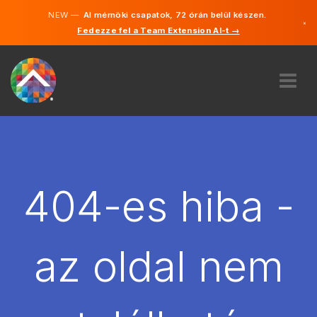
NEW —
AI mérnöki csapatok, 72 órán belül készen.
×
Fedezze fel a Team Extension AI-t →
Magyar
Angol
RÓLUNK
SZAKVÉLEMÉNY
HOGYAN MŰKÖDIK?
KARRIER
404-es hiba -
BÉREL
MAGYARORSZÁG
az oldal nem
HU
FOGJ NEKI