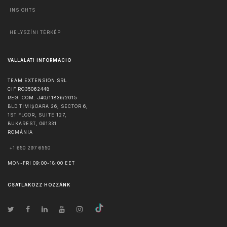
INSIGHTS
HELYSZÍNI TÉRKÉP
VÁLLALATI INFORMÁCIÓ
TEAM EXTENSION SRL
CIF RO35062448
REG. COM. J40/11836/2015
BLD TIMIȘOARA 26, SECTOR 6,
1ST FLOOR, SUITE 127,
BUKAREST
,
061331
ROMÁNIA
+1 650 297 6550
MON-FRI 09:00-18:00 EET
CSATLAKOZZ HOZZÁNK