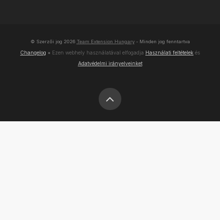
© Szerzői jog
2026
Team Extension Hungary
- Minden jog fenntartva
Changelog
● Ezen webhely használatával elfogadja
Használati feltételek
és
Adatvédelmi irányelveinket