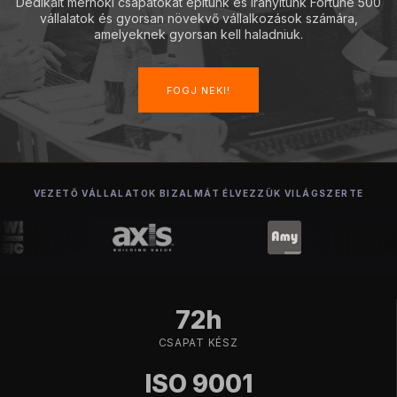
Dedikált mérnöki csapatokat építünk és irányítunk Fortune 500
vállalatok és gyorsan növekvő vállalkozások számára,
amelyeknek gyorsan kell haladniuk.
FOGJ NEKI!
VEZETŐ VÁLLALATOK BIZALMÁT ÉLVEZZÜK VILÁGSZERTE
72h
CSAPAT KÉSZ
ISO 9001